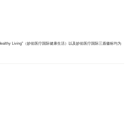
ic Healthy Living"（妙佑医疗国际健康生活）以及妙佑医疗国际三盾徽标均为