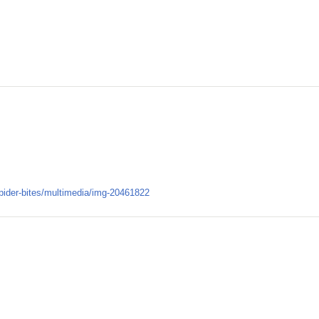
pider-bites/multimedia/img-20461822
。