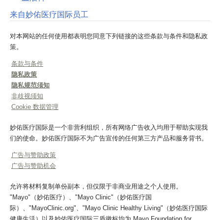
来自妙佑医疗国际员工
对本网站的任何使用都表明您同意下列链接的这些条款与条件和隐私政
策。
条款与条件
隐私政策
隐私规范须知
非歧视须知
Cookie 数据管理
妙佑医疗国际是一个非营利组织，所有网络广告收入均用于帮助实现我
们的使命。妙佑医疗国际不为广告宣传的任何第三方产品和服务背书。
广告与赞助政策
广告与赞助机会
允许将材料复制单份副本，但仅限于非商业用途之个人使用。
"Mayo"（妙佑医疗）、"Mayo Clinic"（妙佑医疗国
际）、"MayoClinic.org"、"Mayo Clinic Healthy Living"（妙佑医疗国际
健康生活）以及妙佑医疗国际三盾徽标均为 Mayo Foundation for