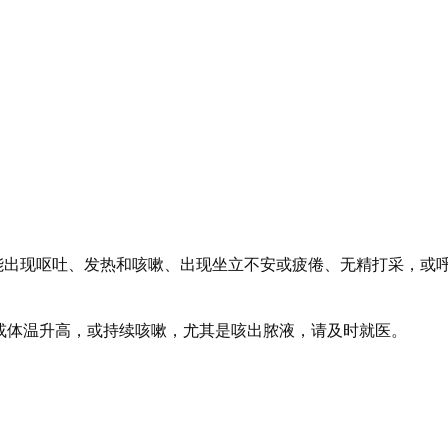
能出现呕吐、发热和咳嗽、出现坐立不安或疲倦、无精打采，或
C）或体温升高，或持续咳嗽，尤其是咳出脓液，请及时就医。