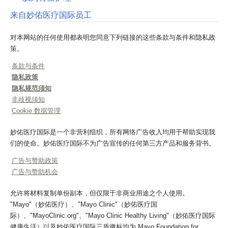
来自妙佑医疗国际员工
对本网站的任何使用都表明您同意下列链接的这些条款与条件和隐私政
策。
条款与条件
隐私政策
隐私规范须知
非歧视须知
Cookie 数据管理
妙佑医疗国际是一个非营利组织，所有网络广告收入均用于帮助实现我
们的使命。妙佑医疗国际不为广告宣传的任何第三方产品和服务背书。
广告与赞助政策
广告与赞助机会
允许将材料复制单份副本，但仅限于非商业用途之个人使用。
"Mayo"（妙佑医疗）、"Mayo Clinic"（妙佑医疗国
际）、"MayoClinic.org"、"Mayo Clinic Healthy Living"（妙佑医疗国际
健康生活）以及妙佑医疗国际三盾徽标均为 Mayo Foundation for