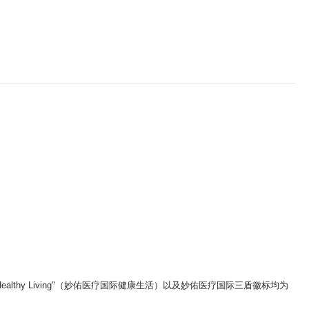
ic Healthy Living"（妙佑医疗国际健康生活）以及妙佑医疗国际三盾徽标均为