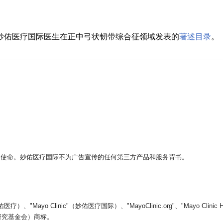
录的妙佑医疗国际医生在正中弓状韧带综合征领域发表的
著述目录
。
。
的使命。妙佑医疗国际不为广告宣传的任何第三方产品和服务背书。
yo Clinic"（妙佑医疗国际）、"MayoClinic.org"、"Mayo Clin
医学教育和研究基金会）商标。