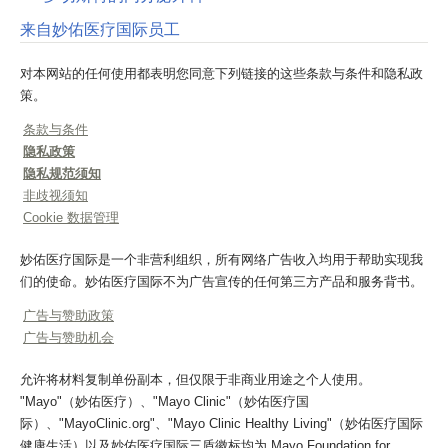
来自妙佑医疗国际员工
对本网站的任何使用都表明您同意下列链接的这些条款与条件和隐私政
策。
条款与条件
隐私政策
隐私规范须知
非歧视须知
Cookie 数据管理
妙佑医疗国际是一个非营利组织，所有网络广告收入均用于帮助实现我
们的使命。妙佑医疗国际不为广告宣传的任何第三方产品和服务背书。
广告与赞助政策
广告与赞助机会
允许将材料复制单份副本，但仅限于非商业用途之个人使用。
"Mayo"（妙佑医疗）、"Mayo Clinic"（妙佑医疗国
际）、"MayoClinic.org"、"Mayo Clinic Healthy Living"（妙佑医疗国际
健康生活）以及妙佑医疗国际三盾徽标均为 Mayo Foundation for