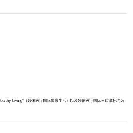
ic Healthy Living"（妙佑医疗国际健康生活）以及妙佑医疗国际三盾徽标均为