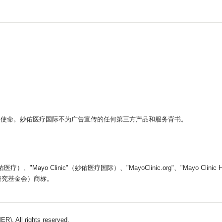
。
的使命。妙佑医疗国际不为广告宣传的任何第三方产品和服务背书。
yo Clinic"（妙佑医疗国际）、"MayoClinic.org"、"Mayo Clin
医学教育和研究基金会）商标。
). All rights reserved.