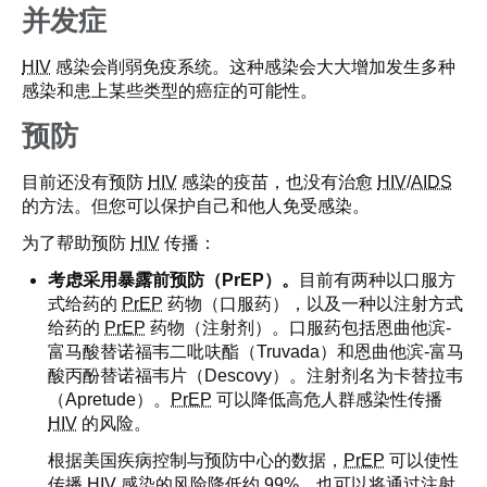
并发症
HIV
感染会削弱免疫系统。这种感染会大大增加发生多种
感染和患上某些类型的癌症的可能性。
预防
目前还没有预防
HIV
感染的疫苗，也没有治愈
HIV
/
AIDS
的方法。但您可以保护自己和他人免受感染。
为了帮助预防
HIV
传播：
考虑采用暴露前预防（PrEP）。
目前有两种以口服方
式给药的
PrEP
药物（口服药），以及一种以注射方式
给药的
PrEP
药物（注射剂）。口服药包括恩曲他滨-
富马酸替诺福韦二吡呋酯（Truvada）和恩曲他滨-富马
酸丙酚替诺福韦片（Descovy）。注射剂名为卡替拉韦
（Apretude）。
PrEP
可以降低高危人群感染性传播
HIV
的风险。
根据美国疾病控制与预防中心的数据，
PrEP
可以使性
传播 HIV 感染的风险降低约 99%，也可以将通过注射