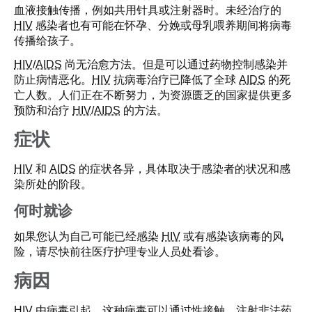
血液接触传播，例如共用针具或注射器时。未经治疗的
HIV
感染者也有可能在怀孕、分娩或母乳喂养期间将病毒
传播给孩子。
HIV
/
AIDS
尚无治愈方法。但是可以通过药物控制感染并
防止病情恶化。
HIV
抗病毒治疗已降低了全球
AIDS
的死
亡人数。人们正在不断努力，为资源匮乏的国家提供更多
预防和治疗
HIV
/
AIDS
的方法。
症状
HIV
和
AIDS
的症状各异，具体取决于感染者的状况和感
染所处的阶段。
何时就诊
如果您认为自己可能已经感染
HIV
或有感染该病毒的风
险，请尽快前往医疗护理专业人员处看诊。
病因
HIV
由病毒引起。这种病毒可以通过性接触、注射非法药