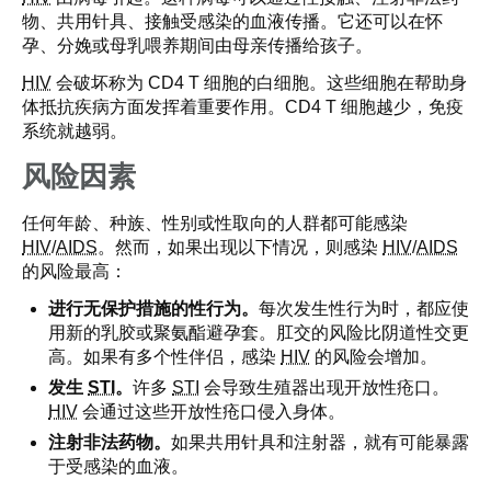
物、共用针具、接触受感染的血液传播。它还可以在怀
孕、分娩或母乳喂养期间由母亲传播给孩子。
HIV
会破坏称为 CD4 T 细胞的白细胞。这些细胞在帮助身
体抵抗疾病方面发挥着重要作用。CD4 T 细胞越少，免疫
系统就越弱。
风险因素
任何年龄、种族、性别或性取向的人群都可能感染
HIV
/
AIDS
。然而，如果出现以下情况，则感染
HIV
/
AIDS
的风险最高：
进行无保护措施的性行为。
每次发生性行为时，都应使
用新的乳胶或聚氨酯避孕套。肛交的风险比阴道性交更
高。如果有多个性伴侣，感染
HIV
的风险会增加。
发生
STI
。
许多
STI
会导致生殖器出现开放性疮口。
HIV
会通过这些开放性疮口侵入身体。
注射非法药物。
如果共用针具和注射器，就有可能暴露
于受感染的血液。