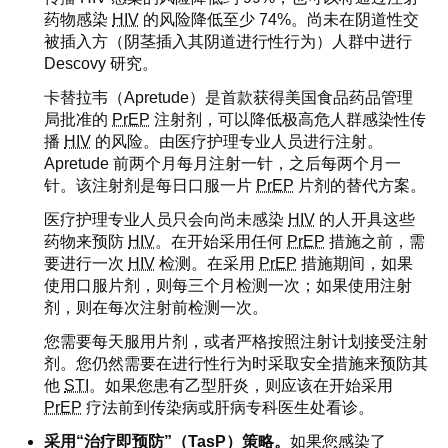
药物感染
HIV
的风险降低至少 74%。尚未在阴道性交
被插入方（阴茎插入其阴道进行性行为）人群中进行
Descovy 研究。
卡替拉韦（Apretude）是首款获得美国食品药品管理
局批准的
PrEP
注射剂，可以降低极高危人群感染性传
播
HIV
的风险。由医疗护理专业人员进行注射。
Apretude 前两个月每月注射一针，之后每两个月一
针。该注射剂是每日口服一片
PrEP
片剂的替代方案。
医疗护理专业人员只会向尚未感染
HIV
的人开具这些
药物来预防
HIV
。在开始采用任何
PrEP
措施之前，需
要进行一次
HIV
检测。在采用
PrEP
措施期间，如果
使用口服片剂，则每三个月检测一次；如果使用注射
剂，则在每次注射前检测一次。
您需要每天服用片剂，或者严格按照注射计划接受注射
剂。您仍然需要在进行性行为时采取安全措施来预防其
他
STI
。如果您患有乙型肝炎，则应该在开始采用
PrEP
疗法前到传染病或肝病专科医生处看诊。
采用“治疗即预防”（TasP）策略。
如果您感染了