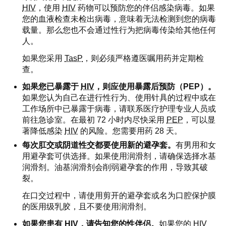
HIV
，使用
HIV
药物可以预防您的伴侣感染病毒。如果
您的血液检查未检出病毒，意味着无法检测到您的病毒
载量。那么您也不会通过性行为把病毒传染给其他任何
人。
如果您采用
TasP
，则必须严格遵医嘱用药并定期检
查。
如果您已暴露于
HIV
，则应使用暴露后预防（PEP）。
如果您认为自己在进行性行为、使用针具的过程中或在
工作场所中已暴露于病毒，请联系医疗护理专业人员或
前往急诊室。在最初 72 小时内尽快采用
PEP
，可以显
著降低感染
HIV
的风险。您需要用药 28 天。
每次肛交或阴道性交都要使用新的避孕套。
有男用和女
用避孕套可供选择。如果使用润滑剂，请确保选择水基
润滑剂。油基润滑剂会削弱避孕套的作用，导致其破
裂。
在口交过程中，请使用剪开的避孕套或名为口腔保护膜
的医用级乳胶，且不要使用润滑剂。
如果您患有
HIV
，请告知您的性伴侣。
如果您的
HIV