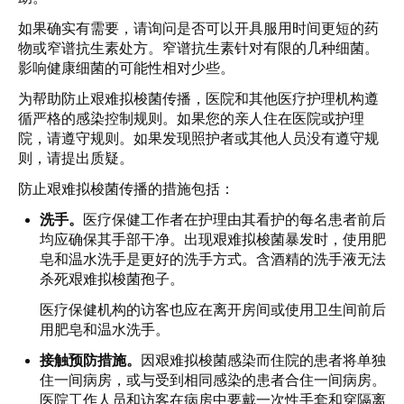
如果确实有需要，请询问是否可以开具服用时间更短的药
物或窄谱抗生素处方。窄谱抗生素针对有限的几种细菌。
影响健康细菌的可能性相对少些。
为帮助防止艰难拟梭菌传播，医院和其他医疗护理机构遵
循严格的感染控制规则。如果您的亲人住在医院或护理
院，请遵守规则。如果发现照护者或其他人员没有遵守规
则，请提出质疑。
防止艰难拟梭菌传播的措施包括：
洗手。
医疗保健工作者在护理由其看护的每名患者前后
均应确保其手部干净。出现艰难拟梭菌暴发时，使用肥
皂和温水洗手是更好的洗手方式。含酒精的洗手液无法
杀死艰难拟梭菌孢子。
医疗保健机构的访客也应在离开房间或使用卫生间前后
用肥皂和温水洗手。
接触预防措施。
因艰难拟梭菌感染而住院的患者将单独
住一间病房，或与受到相同感染的患者合住一间病房。
医院工作人员和访客在病房中要戴一次性手套和穿隔离