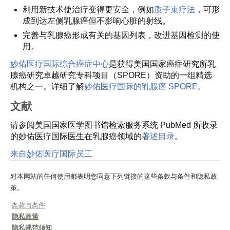
利用新技术使治疗变得更安全，例如
质子束疗法
，可形
成到达左侧乳腺癌但不影响心脏的射线。
完善与乳腺癌形成有关的基因列表，改进基因检测的使
用。
妙佑医疗国际综合癌症中心
是获得美国国家癌症研究所乳
腺癌研究卓越研究专科项目（SPORE）资助的一组精选
机构之一。详细了解
妙佑医疗国际的乳腺癌 SPORE
。
文献
请参阅美国国家医学图书馆检索服务系统 PubMed 所收录
的妙佑医疗国际医生在乳腺癌领域的
著述目录
。
来自妙佑医疗国际员工
对本网站的任何使用都表明您同意下列链接的这些条款与条件和隐私政
策。
条款与条件
隐私政策
隐私规范须知