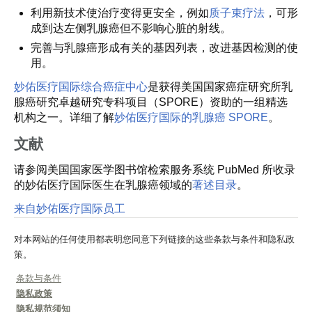
利用新技术使治疗变得更安全，例如
质子束疗法
，可形
成到达左侧乳腺癌但不影响心脏的射线。
完善与乳腺癌形成有关的基因列表，改进基因检测的使
用。
妙佑医疗国际综合癌症中心
是获得美国国家癌症研究所乳
腺癌研究卓越研究专科项目（SPORE）资助的一组精选
机构之一。详细了解
妙佑医疗国际的乳腺癌 SPORE
。
文献
请参阅美国国家医学图书馆检索服务系统 PubMed 所收录
的妙佑医疗国际医生在乳腺癌领域的
著述目录
。
来自妙佑医疗国际员工
对本网站的任何使用都表明您同意下列链接的这些条款与条件和隐私政
策。
条款与条件
隐私政策
隐私规范须知