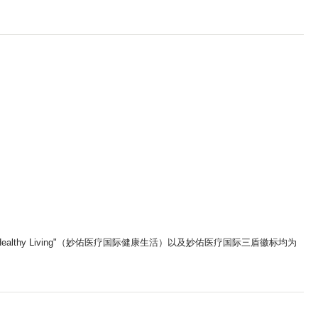
ic Healthy Living"（妙佑医疗国际健康生活）以及妙佑医疗国际三盾徽标均为