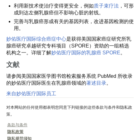
利用新技术使治疗变得更安全，例如
质子束疗法
，可形
成到达左侧乳腺癌但不影响心脏的射线。
完善与乳腺癌形成有关的基因列表，改进基因检测的使
用。
妙佑医疗国际综合癌症中心
是获得美国国家癌症研究所乳
腺癌研究卓越研究专科项目（SPORE）资助的一组精选
机构之一。详细了解
妙佑医疗国际的乳腺癌 SPORE
。
文献
请参阅美国国家医学图书馆检索服务系统 PubMed 所收录
的妙佑医疗国际医生在乳腺癌领域的
著述目录
。
来自妙佑医疗国际员工
对本网站的任何使用都表明您同意下列链接的这些条款与条件和隐私政
策。
条款与条件
隐私政策
隐私规范须知