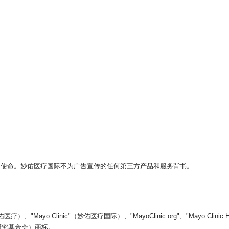
。
的使命。妙佑医疗国际不为广告宣传的任何第三方产品和服务背书。
yo Clinic"（妙佑医疗国际）、"MayoClinic.org"、"Mayo Clin
医学教育和研究基金会）商标。