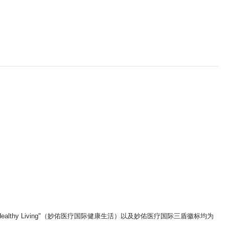
ic Healthy Living"（妙佑医疗国际健康生活）以及妙佑医疗国际三盾徽标均为