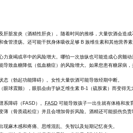
及肝脏发炎（酒精性肝炎）。随着时间的推移，大量饮酒会造成
和食管溃疡。还可能干扰身体吸收足够 B 族维生素和其他营养
心力衰竭或卒中的风险增大。哪怕一次放纵也可能造成心房颤动
能导致血糖降低（低血糖症）的风险增大。如果您患有糖尿病，
状态（勃起功能障碍）。女性大量饮酒可能导致经期中断。
（眼球震颤），眼肌会由于缺乏维生素 B-1（硫胺素）而变得
系障碍（FASD）。
FASD
可能导致孩子一出生就有体格和发
变薄（骨质疏松症）并且会增加骨折风险。酒精还可能损伤负责
出现麻木感和疼痛、思维混乱、失智以及短期记忆丧失。