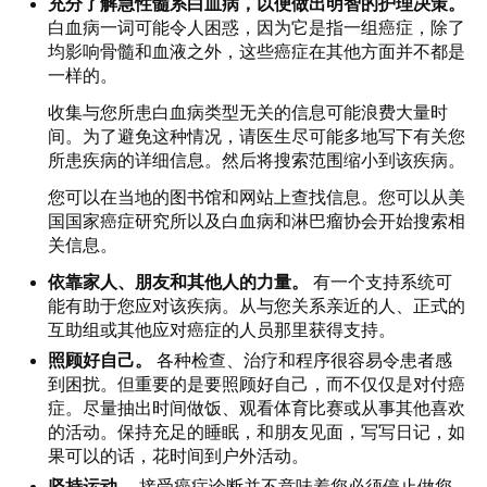
充分了解急性髓系白血病，以便做出明智的护理决策。
白血病一词可能令人困惑，因为它是指一组癌症，除了
均影响骨髓和血液之外，这些癌症在其他方面并不都是
一样的。
收集与您所患白血病类型无关的信息可能浪费大量时
间。为了避免这种情况，请医生尽可能多地写下有关您
所患疾病的详细信息。然后将搜索范围缩小到该疾病。
您可以在当地的图书馆和网站上查找信息。您可以从美
国国家癌症研究所以及白血病和淋巴瘤协会开始搜索相
关信息。
依靠家人、朋友和其他人的力量。
有一个支持系统可
能有助于您应对该疾病。从与您关系亲近的人、正式的
互助组或其他应对癌症的人员那里获得支持。
照顾好自己。
各种检查、治疗和程序很容易令患者感
到困扰。但重要的是要照顾好自己，而不仅仅是对付癌
症。尽量抽出时间做饭、观看体育比赛或从事其他喜欢
的活动。保持充足的睡眠，和朋友见面，写写日记，如
果可以的话，花时间到户外活动。
坚持运动。
接受癌症诊断并不意味着您必须停止做您