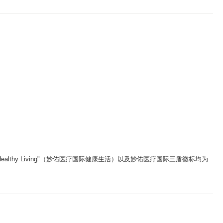
ic Healthy Living"（妙佑医疗国际健康生活）以及妙佑医疗国际三盾徽标均为