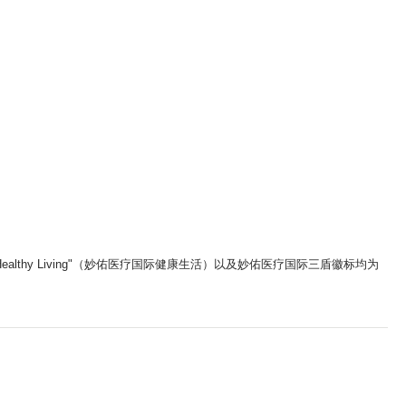
ic Healthy Living"（妙佑医疗国际健康生活）以及妙佑医疗国际三盾徽标均为