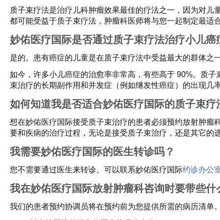
质子束疗法是治疗儿科肿瘤效果最佳的疗法之一，因为对儿
都可能受益于质子束疗法，肿瘤科医师将与您一起制定最适
妙佑医疗国际是否通过质子束疗法治疗小儿癌
是的。患有癌症的儿童是在质子束疗法中受益最大的群体之
如今，许多小儿癌症的治愈率非常高，有些高于 90%。质
束治疗的长期副作用和并发症（例如继发性癌症）的出现几
如何知道我是否适合妙佑医疗国际的质子束疗
想在妙佑医疗国际接受质子束治疗的患者必须预约放射肿瘤
要和疾病的治疗过程，无论是接受质子束治疗，还是其它的
我需要妙佑医疗国际的医生转诊吗？
您不需要通过医生来转诊。可以联系妙佑医疗国际
约诊办公
我在妙佑医疗国际放射肿瘤科咨询时要带些什
我们的患者预约协调员将在预约前为您提供所需的病历清单