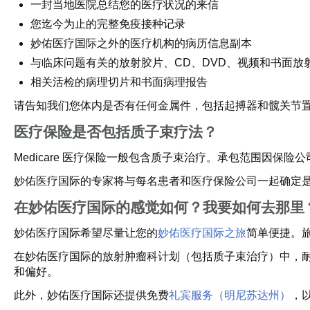
一封当地医院总结您的医疗状况的来信
您迄今为止的完整免疫接种记录
妙佑医疗国际之外的医疗机构的病历信息副本
与临床问题有关的放射胶片、CD、DVD、视频和书面放
相关活检的病理切片和书面病理报告
请告知我们您体内是否有任何金属件，包括起搏器和髋关节
医疗保险是否包括质子束疗法？
Medicare 医疗保险一般包含质子束治疗。承包范围因保
妙佑医疗国际的专家将与每名患者和医疗保险公司一起确定
在妙佑医疗国际的感觉如何？我要如何去那里
妙佑医疗国际希望尽量让您的
妙佑医疗国际之旅
简单便捷。
在妙佑医疗国际的放射肿瘤科计划（包括质子束治疗）中，
和偏好。
此外，妙佑医疗国际还提供免费
礼宾服务（明尼苏达州）
，