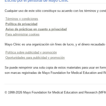
Escrito por el personal de Mayo Clinic
Cualquier uso de este sitio constituye su acuerdo con los términos y cond
Términos y condiciones
Política de privacidad
Aviso de prácticas en cuanto a privacidad
Para administrar cookies
Mayo Clinic es una organización sin fines de lucro, y el dinero recaudado
Política sobre publicidad y promoción
Oportunidades para publicidad y promoción
Se puede reimprimir una sola copia de estos materiales para usar en forma
son marcas registradas de Mayo Foundation for Medical Education and R
© 1998-2026 Mayo Foundation for Medical Education and Research (MFMER