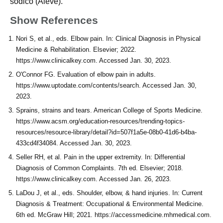
sódico (Aleve).
Show References
Nori S, et al., eds. Elbow pain. In: Clinical Diagnosis in Physical
Medicine & Rehabilitation. Elsevier; 2022.
https://www.clinicalkey.com. Accessed Jan. 30, 2023.
O'Connor FG. Evaluation of elbow pain in adults.
https://www.uptodate.com/contents/search. Accessed Jan. 30,
2023.
Sprains, strains and tears. American College of Sports Medicine.
https://www.acsm.org/education-resources/trending-topics-
resources/resource-library/detail?id=507f1a5e-08b0-41d6-b4ba-
433cd4f34084. Accessed Jan. 30, 2023.
Seller RH, et al. Pain in the upper extremity. In: Differential
Diagnosis of Common Complaints. 7th ed. Elsevier; 2018.
https://www.clinicalkey.com. Accessed Jan. 26, 2023.
LaDou J, et al., eds. Shoulder, elbow, & hand injuries. In: Current
Diagnosis & Treatment: Occupational & Environmental Medicine.
6th ed. McGraw Hill; 2021. https://accessmedicine.mhmedical.com.