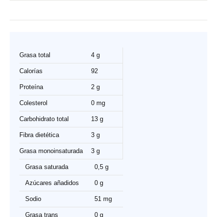
Grasa total
4 g
Calorías
92
Proteína
2 g
Colesterol
0 mg
Carbohidrato total
13 g
Fibra dietética
3 g
Grasa monoinsaturada
3 g
Grasa saturada
0,5 g
Azúcares añadidos
0 g
Sodio
51 mg
Grasa trans
0 g