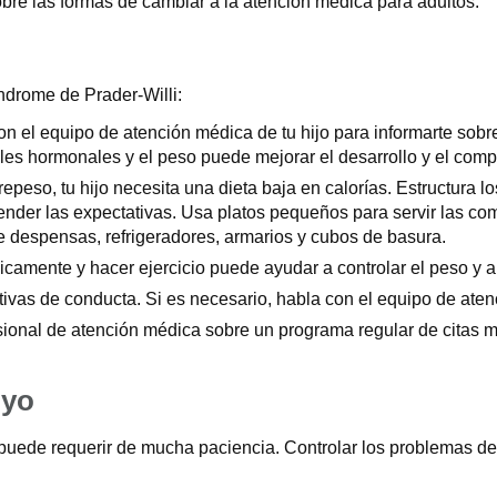
obre las formas de cambiar a la atención médica para adultos.
índrome de Prader-Willi:
n el equipo de atención médica de tu hijo para informarte sobr
veles hormonales y el peso puede mejorar el desarrollo y el com
repeso, tu hijo necesita una dieta baja en calorías. Estructura l
render las expectativas. Usa platos pequeños para servir las co
ave despensas, refrigeradores, armarios y cubos de basura.
icamente y hacer ejercicio puede ayudar a controlar el peso y a
vas de conducta. Si es necesario, habla con el equipo de aten
sional de atención médica sobre un programa regular de citas 
oyo
 puede requerir de mucha paciencia. Controlar los problemas de