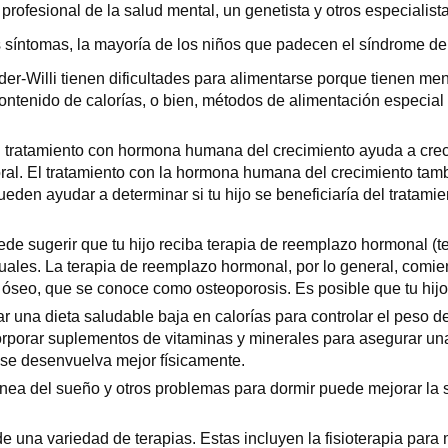
rofesional de la salud mental, un genetista y otros especialista
 síntomas, la mayoría de los niños que padecen el síndrome de 
-Willi tienen dificultades para alimentarse porque tienen men
ntenido de calorías, o bien, métodos de alimentación especial 
 tratamiento con hormona humana del crecimiento ayuda a crece
ral. El tratamiento con la hormona humana del crecimiento tamb
den ayudar a determinar si tu hijo se beneficiaría del tratam
de sugerir que tu hijo reciba terapia de reemplazo hormonal (t
uales. La terapia de reemplazo hormonal, por lo general, comie
óseo, que se conoce como osteoporosis. Es posible que tu hijo n
r una dieta saludable baja en calorías para controlar el peso de 
corporar suplementos de vitaminas y minerales para asegurar una
o se desenvuelva mejor físicamente.
pnea del sueño y otros problemas para dormir puede mejorar la 
e una variedad de terapias. Estas incluyen la fisioterapia para 