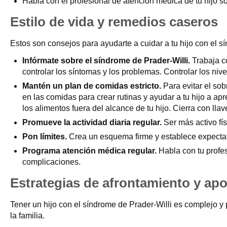
Habla con el profesional de atención médica de tu hijo s
Estilo de vida y remedios caseros
Estos son consejos para ayudarte a cuidar a tu hijo con el s
Infórmate sobre el síndrome de Prader-Willi.
Trabaja co
controlar los síntomas y los problemas. Controlar los ni
Mantén un plan de comidas estricto.
Para evitar el sob
en las comidas para crear rutinas y ayudar a tu hijo a ap
los alimentos fuera del alcance de tu hijo. Cierra con ll
Promueve la actividad diaria regular.
Ser más activo fís
Pon límites.
Crea un esquema firme y establece expectati
Programa atención médica regular.
Habla con tu profe
complicaciones.
Estrategias de afrontamiento y ap
Tener un hijo con el síndrome de Prader-Willi es complejo y
la familia.