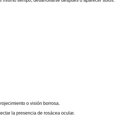
al mismo tiempo, desarrollarse después o aparecer solos.
rojecimiento o visión borrosa.
ectar la presencia de rosácea ocular.