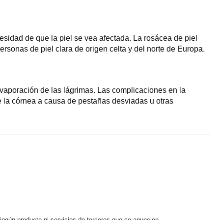
esidad de que la piel se vea afectada. La rosácea de piel
sonas de piel clara de origen celta y del norte de Europa.
evaporación de las lágrimas. Las complicaciones en la
de la córnea a causa de pestañas desviadas u otras
ningún producto ni servicios de terceros que se anuncien.