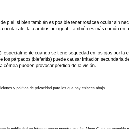
e piel, si bien también es posible tener rosácea ocular sin nec
a ocular afecta a ambos por igual. También es más común en per
ea), especialmente cuando se tiene sequedad en los ojos por la 
 los párpados (blefaritis) puede causar irritación secundaria 
la córnea pueden provocar pérdida de la visión.
iciones y política de privacidad para los que hay enlaces abajo.
 con la publicidad en Internet apoya nuestra misión. Mayo Clinic no respalda 