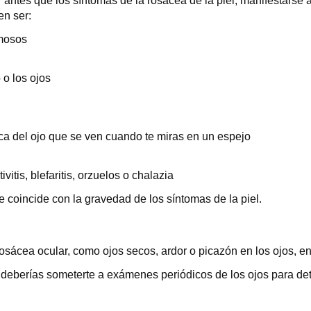
antes que los síntomas de la rosácea de la piel, manifestarse 
en ser:
imosos
 o los ojos
ca del ojo que se ven cuando te miras en un espejo
itis, blefaritis, orzuelos o chalazia
 coincide con la gravedad de los síntomas de la piel.
osácea ocular, como ojos secos, ardor o picazón en los ojos, en
i deberías someterte a exámenes periódicos de los ojos para det