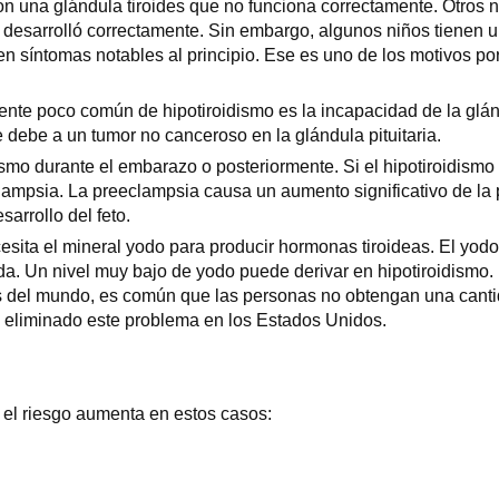
una glándula tiroides que no funciona correctamente. Otros na
 desarrolló correctamente. Sin embargo, algunos niños tienen un 
en síntomas notables al principio. Ese es uno de los motivos 
te poco común de hipotiroidismo es la incapacidad de la glándu
 debe a un tumor no canceroso en la glándula pituitaria.
smo durante el embarazo o posteriormente. Si el hipotiroidismo
ampsia. La preeclampsia causa un aumento significativo de la p
arrollo del feto.
esita el mineral yodo para producir hormonas tiroideas. El yodo
da. Un nivel muy bajo de yodo puede derivar en hipotiroidismo.
s del mundo, es común que las personas no obtengan una cantid
a eliminado este problema en los Estados Unidos.
 el riesgo aumenta en estos casos: