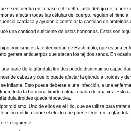
ue se encuentra en la base del cuello, justo debajo de la nuez
 hormonas afectan todas las células del cuerpo, regulan el ritmo a
recuencia cardíaca y ayudan a controlar la cantidad de proteínas
duce una cantidad suficiente de estas hormonas. Estas son algu
ipotiroidismo es la enfermedad de Hashimoto, que es una en
io genera anticuerpos que atacan los tejidos sanos. En ocasione
 o una parte de la glándula tiroides puede disminuir su capacid
áncer de cabeza y cuello puede afectar la glándula tiroides y der
es se inflama. Esto puede deberse a una infección, a una enferm
des libere toda la hormona tiroidea almacenada de una vez. Esto
 glándula tiroides queda hipoactiva.
tiroidismo. Uno de ellos es el litio, que se utiliza para tratar 
ención médica sobre el efecto que puede tener en la glándula t
de lo siguiente: