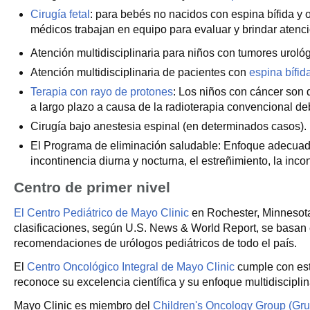
Cirugía fetal
: para bebés no nacidos con espina bífida y ob
médicos trabajan en equipo para evaluar y brindar atenció
Atención multidisciplinaria para niños con tumores uroló
Atención multidisciplinaria de pacientes con
espina bífid
Terapia con rayo de protones
: Los niños con cáncer son 
a largo plazo a causa de la radioterapia convencional d
Cirugía bajo anestesia espinal (en determinados casos).
El Programa de eliminación saludable: Enfoque adecuado p
incontinencia diurna y nocturna, el estreñimiento, la inc
Centro de primer nivel
El Centro Pediátrico de Mayo Clinic
en Rochester, Minnesota,
clasificaciones, según U.S. News & World Report, se basan en 
recomendaciones de urólogos pediátricos de todo el país.
El
Centro Oncológico Integral de Mayo Clinic
cumple con está
reconoce su excelencia científica y su enfoque multidisciplin
Mayo Clinic es miembro del
Children's Oncology Group (Grup