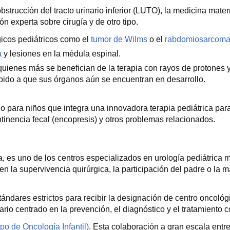
strucción del tracto urinario inferior (LUTO), la medicina matern
n experta sobre cirugía y de otro tipo.
gicos pediátricos como el
tumor de Wilms
o el
rabdomiosarcom
a
y lesiones en la médula espinal.
quienes más se benefician de la terapia con rayos de protones y
ebido a que sus órganos aún se encuentran en desarrollo.
ara niños que integra una innovadora terapia pediátrica para e
ontinencia fecal (encopresis) y otros problemas relacionados.
 es uno de los centros especializados en urología pediátrica m
la supervivencia quirúrgica, la participación del padre o la madr
ndares estrictos para recibir la designación de centro oncológic
ario centrado en la prevención, el diagnóstico y el tratamiento c
o de Oncología Infantil)
. Esta colaboración a gran escala entr