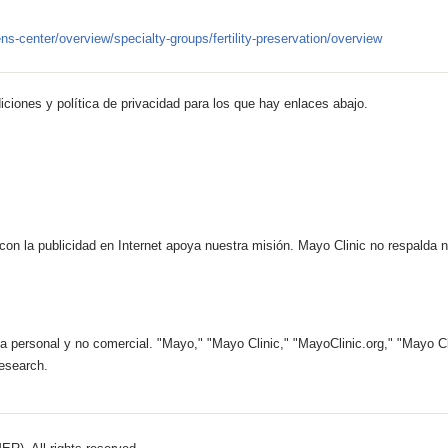
s-center/overview/specialty-groups/fertility-preservation/overview
iciones y política de privacidad para los que hay enlaces abajo.
 con la publicidad en Internet apoya nuestra misión. Mayo Clinic no respalda 
 personal y no comercial. "Mayo," "Mayo Clinic," "MayoClinic.org," "Mayo Clin
esearch.