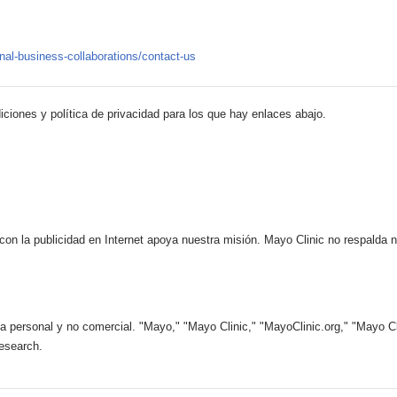
onal-business-collaborations/contact-us
iciones y política de privacidad para los que hay enlaces abajo.
 con la publicidad en Internet apoya nuestra misión. Mayo Clinic no respalda 
 personal y no comercial. "Mayo," "Mayo Clinic," "MayoClinic.org," "Mayo Clin
esearch.