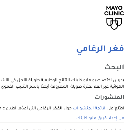
فغر الرغامي
البحث
يدرس اختصاصيو مايو كلينك النتائج الوظيفية طويلة الأجل في الأشخ
الهوائية عبر الفم لفترة طويلة، المعروفة أيضًا باسم التنبيب الفموي ال
المنشورات
اطَّلِعْ على
قائمة المنشورات
حول الفغر الرغامي التي أعدَّها أطباء Mayo Clinic على منصة PubMed، وهي خدمة تابعة للمكتبة الوطنية للطب.
من إعداد فريق مايو كلينك