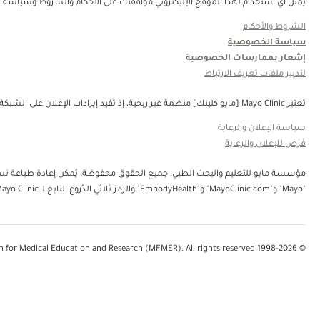
يمثل أي استخدام لهذا الموقع الإليكتروني موافقتك على الأحكام والشروط وسياسة ال
الشروط والأحكام
سياسة الخصوصية
إشعار بممارسات الخصوصية
لتدبير ملفات تعريف الارتباط
تعتبر Mayo Clinic [مايو كلينك] منظمة غبر ربحية، إذ تفيد إيرادات الإعلان على الشبكة في دعم رسالتنا. لا تُصادق Mayo Clinic [مايو كلينك] على منتجات الجهة الثالثة أو الخدمات التي يتم الإعلان عنها. Mayo Clinic [مايو كلينك] منظمة غير ربحية. قم بالتبرع.
سياسة الإعلان والرعاية
فرص للإعلان والرعاية
"Mayo" و"MayoClinic.com" و"EmbodyHealth" والرمز ثلاثي الدُروع التابع لـ Mayo Clinic.
© 1998-2026 Mayo Foundation for Medical Education and Research (MFMER). All rights reserved.