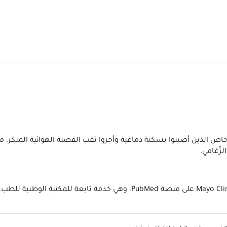
اص الذين أصيبوا بسكتة دماغية وأجروا ثقب القصبة الهوائية المبكر، م
رُّغامي.