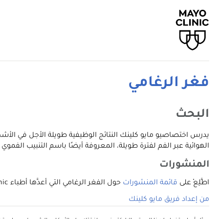
فغر الرغامي
البحث
يدرس اختصاصيو مايو كلينك النتائج الوظيفية طويلة الأجل في الأشخ
الهوائية عبر الفم لفترة طويلة، المعروفة أيضًا باسم التنبيب الفموي ال
المنشورات
اطَّلِعْ على
قائمة المنشورات
حول الفغر الرغامي التي أعدَّها أطباء Mayo Clinic على منصة PubMed، وهي خدمة تابعة للمكتبة الوطنية للطب.
من إعداد فريق مايو كلينك