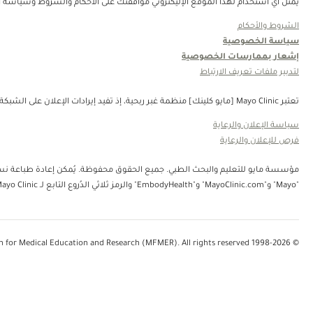
يمثل أي استخدام لهذا الموقع الإليكتروني موافقتك على الأحكام والشروط وسياسة ال
الشروط والأحكام
سياسة الخصوصية
إشعار بممارسات الخصوصية
لتدبير ملفات تعريف الارتباط
تعتبر Mayo Clinic [مايو كلينك] منظمة غبر ربحية، إذ تفيد إيرادات الإعلان على الشبكة في دعم رسالتنا. لا تُصادق Mayo Clinic [مايو كلينك] على منتجات الجهة الثالثة أو الخدمات التي يتم الإعلان عنها. Mayo Clinic [مايو كلينك] منظمة غير ربحية. قم بالتبرع.
سياسة الإعلان والرعاية
فرص للإعلان والرعاية
"Mayo" و"MayoClinic.com" و"EmbodyHealth" والرمز ثلاثي الدُروع التابع لـ Mayo Clinic.
© 1998-2026 Mayo Foundation for Medical Education and Research (MFMER). All rights reserved.