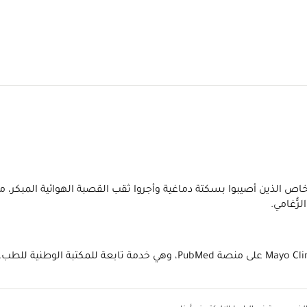
اص الذين أصيبوا بسكتة دماغية وأجروا ثقب القصبة الهوائية المبكر، م
رُّغامي.