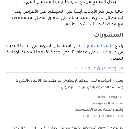
بخلل التنسُّج مرتفع الدرجة لتجنب استئصال المريء.
حاليًا تركز أهم الأبحاث أيضًا على السيطرة على الأعراض بعد
استئصال المريء ومساعدتك على تحقيق أفضل نتيجة ممكنة
مع مواصلة حياتك بشكلٍ طبيعي.
المنشورات
راجع
قائمة المنشورات
حول استئصال المريء التي أعدّها الأطباء
في مايو كلينك على PubMed، وهي خدمة تقدمها المكتبة الوطنية
للطب.
من إعداد فريق مايو كلينك
يمثل أي استخدام لهذا الموقع الإليكتروني موافقتك على الأحكام والشروط
وسياسة الخصوصية في الرابط الإليكتروني أدناه.
الشروط والأحكام
سياسة الخصوصية
إشعار بممارسات الخصوصية
لتدبير ملفات تعريف الارتباط
تعتبر Mayo Clinic [مايو كلينك] منظمة غبر ربحية، إذ تفيد إيرادات الإعلان على