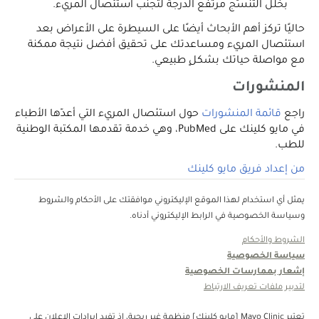
بخلل التنسُّج مرتفع الدرجة لتجنب استئصال المريء.
حاليًا تركز أهم الأبحاث أيضًا على السيطرة على الأعراض بعد
استئصال المريء ومساعدتك على تحقيق أفضل نتيجة ممكنة
مع مواصلة حياتك بشكلٍ طبيعي.
المنشورات
راجع
قائمة المنشورات
حول استئصال المريء التي أعدّها الأطباء
في مايو كلينك على PubMed، وهي خدمة تقدمها المكتبة الوطنية
للطب.
من إعداد فريق مايو كلينك
يمثل أي استخدام لهذا الموقع الإليكتروني موافقتك على الأحكام والشروط
وسياسة الخصوصية في الرابط الإليكتروني أدناه.
الشروط والأحكام
سياسة الخصوصية
إشعار بممارسات الخصوصية
لتدبير ملفات تعريف الارتباط
تعتبر Mayo Clinic [مايو كلينك] منظمة غبر ربحية، إذ تفيد إيرادات الإعلان على