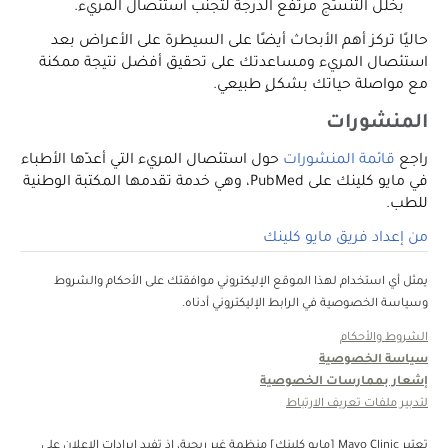
بخلل التنسُّج مرتفع الدرجة لتجنب استئصال المريء.
حاليًا تركز أهم الأبحاث أيضًا على السيطرة على الأعراض بعد
استئصال المريء ومساعدتك على تحقيق أفضل نتيجة ممكنة
مع مواصلة حياتك بشكلٍ طبيعي.
المنشورات
راجع
قائمة المنشورات
حول استئصال المريء التي أعدّها الأطباء
في مايو كلينك على PubMed، وهي خدمة تقدمها المكتبة الوطنية
للطب.
من إعداد فريق مايو كلينك
يمثل أي استخدام لهذا الموقع الإليكتروني موافقتك على الأحكام والشروط
وسياسة الخصوصية في الرابط الإليكتروني أدناه.
الشروط والأحكام
سياسة الخصوصية
إشعار بممارسات الخصوصية
لتدبير ملفات تعريف الارتباط
تعتبر Mayo Clinic [مايو كلينك] منظمة غبر ربحية، إذ تفيد إيرادات الإعلان على