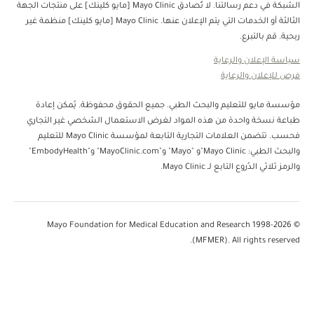
الشبكة في دعم رسالتنا. لا تُصادق Mayo Clinic [مايو كلينك] على منتجات الجهة
الثالثة أو الخدمات التي يتم الإعلان عنها. Mayo Clinic [مايو كلينك] منظمة غير
ربحية. قم بالتبرع.
سياسة الإعلان والرعاية
فرص للإعلان والرعاية
مؤسسة مايو للتعليم والبحث الطبي. جميع الحقوق محفوظة. يُمكن إعادة
طباعة نسخة واحدة من هذه المواد لغرض الاستعمال الشخصي غير التجاري
فحسب. تتضمن العلامات التجارية التابعة لمؤسسة Mayo Clinic للتعليم
والبحث الطبي: Mayo Clinic"و "Mayo" و"MayoClinic.com" و"EmbodyHealth"
والرمز ثلاثي الدُروع التابع لـ Mayo Clinic.
© 1998-2026 Mayo Foundation for Medical Education and Research
(MFMER). All rights reserved.