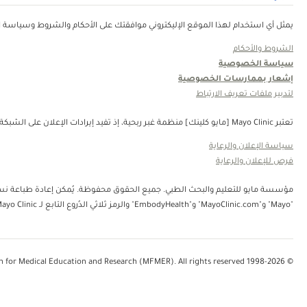
يمثل أي استخدام لهذا الموقع الإليكتروني موافقتك على الأحكام والشروط وسياسة ال
الشروط والأحكام
سياسة الخصوصية
إشعار بممارسات الخصوصية
لتدبير ملفات تعريف الارتباط
تعتبر Mayo Clinic [مايو كلينك] منظمة غبر ربحية، إذ تفيد إيرادات الإعلان على الشبكة في دعم رسالتنا. لا تُصادق Mayo Clinic [مايو كلينك] على منتجات الجهة الثالثة أو الخدمات التي يتم الإعلان عنها. Mayo Clinic [مايو كلينك] منظمة غير ربحية. قم بالتبرع.
سياسة الإعلان والرعاية
فرص للإعلان والرعاية
"Mayo" و"MayoClinic.com" و"EmbodyHealth" والرمز ثلاثي الدُروع التابع لـ Mayo Clinic.
© 1998-2026 Mayo Foundation for Medical Education and Research (MFMER). All rights reserved.