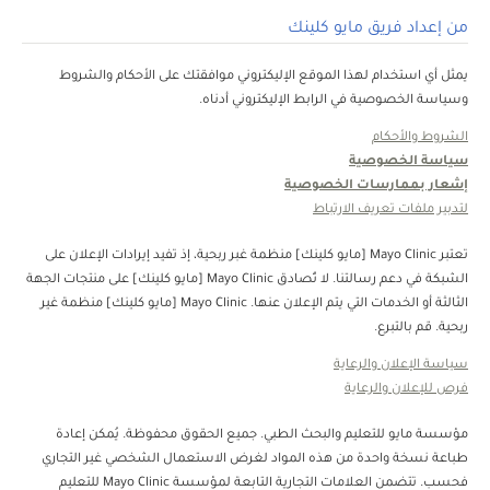
من إعداد فريق مايو كلينك
يمثل أي استخدام لهذا الموقع الإليكتروني موافقتك على الأحكام والشروط
وسياسة الخصوصية في الرابط الإليكتروني أدناه.
الشروط والأحكام
سياسة الخصوصية
إشعار بممارسات الخصوصية
لتدبير ملفات تعريف الارتباط
تعتبر Mayo Clinic [مايو كلينك] منظمة غبر ربحية، إذ تفيد إيرادات الإعلان على
الشبكة في دعم رسالتنا. لا تُصادق Mayo Clinic [مايو كلينك] على منتجات الجهة
الثالثة أو الخدمات التي يتم الإعلان عنها. Mayo Clinic [مايو كلينك] منظمة غير
ربحية. قم بالتبرع.
سياسة الإعلان والرعاية
فرص للإعلان والرعاية
مؤسسة مايو للتعليم والبحث الطبي. جميع الحقوق محفوظة. يُمكن إعادة
طباعة نسخة واحدة من هذه المواد لغرض الاستعمال الشخصي غير التجاري
فحسب. تتضمن العلامات التجارية التابعة لمؤسسة Mayo Clinic للتعليم