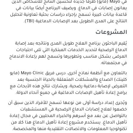
في Mayo (مايو) طرقًا جديدة لتحسين النتائج للأشخاص الذين
يعانون إصابات في الدماغ. ويضيف البرنامج أيضًا بيانات في
قاعدة بيانات كبيرة تسمح بإجراء دراسات بحثية تعاونية لتحليل
النتائج على المدى الطويل بعد الإصابات الدماغية (TBI).
المشروعات
يُقيم الباحثون برنامج العلاج طويل المدى ونتائجه بعد إصابة
الدماغ الرضحية لتحديد الخدمات المبتكرة التي تلبي احتياجات
المرضى بشكل مناسب وتطويرها وتسمح لهم بإعادة الاندماج
في مجتمعاته.
بالتعاون مع أنظمة نماذج أخرى، درس فريق Mayo Clinic (مايو
كلينك) الصداع والمشكلات المتعلقة بالحياة الجنسية بعد
التعرض لإصابة دماغية رضحية، ويشارك نتائج هذه الأبحاث مع
برامج إعادة تأهيل الإصابات الدماغية في جميع أنحاء الدولة.
ويُجرى إعداد دراسة أولى من نوعها تسمح للأفراد الذين سبق أن
خضعوا لعلاج إصابات الدماغ الرضحية في المستشفيات
بالتواصل عن بعد مع أسرهم والخبراء المحليين في مجال إعادة
تأهيل الدماغ. يستخدم مشروع إعادة تأهيل الدماغ هذا كلا من
تكنولوجيا المعلومات والاتصالات التقليدية منها والمخصصة.