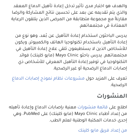
والهدف هو اختبار مدى تأثير تدخل إعادة تأهيل الدماغ المعقد
والذي يتم تقديمه عن بعد على تحسين نتائج المشاركة والرضا
مقارنةً مع مجموعة متطابقة من المرضى الذين يتلقون الرعاية
المعتادة في مجتمعاتهم.
يدرس الباحثون استخدام إعادة التأهيل عن بُعد، وهو نوع من
إعادة التأهيل باستخدام تكنولوجيا الهاتف والكمبيوتر، ويكون
للأشخاص الذين لا يستطيعون تلقي علاج إعادة التأهيل في
مجتمعاتهم. يدرس باحثو Mayo Clinic (مايو كلينك) فوائد
التكنولوجيا في توفير إعادة التأهيل المعرفي للأشخاص ذي
إصابات الدماغ الرضحية أو غير الرضحية.
تعرف على المزيد حول
مشروعات نظام نموذج إصابات الدماغ
الرضحية.
المنشورات
اطلع على
قائمة منشورات
معنية بإصابات الدماغ وإعادة تأهيله
من إعداد أطباء Mayo Clinic (مايو كلينك) على PubMed، وهي
إحدى خدمات المكتبة الوطنية لعلم الطب.
من إعداد فريق مايو كلينك