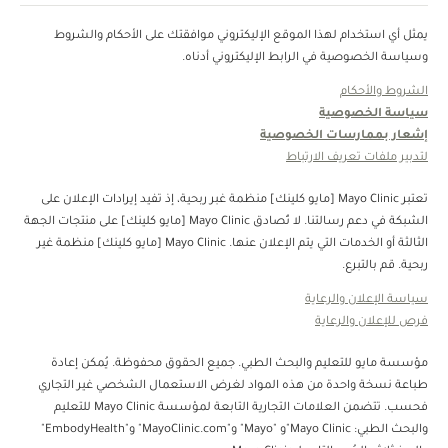
يمثل أي استخدام لهذا الموقع الإليكتروني موافقتك على الأحكام والشروط
وسياسة الخصوصية في الرابط الإليكتروني أدناه.
الشروط والأحكام
سياسة الخصوصية
إشعار بممارسات الخصوصية
لتدبير ملفات تعريف الارتباط
تعتبر Mayo Clinic [مايو كلينك] منظمة غبر ربحية، إذ تفيد إيرادات الإعلان على
الشبكة في دعم رسالتنا. لا تُصادق Mayo Clinic [مايو كلينك] على منتجات الجهة
الثالثة أو الخدمات التي يتم الإعلان عنها. Mayo Clinic [مايو كلينك] منظمة غير
ربحية. قم بالتبرع.
سياسة الإعلان والرعاية
فرص للإعلان والرعاية
مؤسسة مايو للتعليم والبحث الطبي. جميع الحقوق محفوظة. يُمكن إعادة
طباعة نسخة واحدة من هذه المواد لغرض الاستعمال الشخصي غير التجاري
فحسب. تتضمن العلامات التجارية التابعة لمؤسسة Mayo Clinic للتعليم
والبحث الطبي: Mayo Clinic"و "Mayo" و"MayoClinic.com" و"EmbodyHealth"