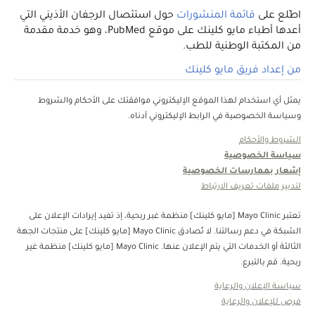
اطّلع على
قائمة المنشورات
حول استئصال الرجفان الأذيني التي
أعدها أطباء مايو كلينك على موقع PubMed، وهو خدمة مقدمة
من المكتبة الوطنية للطب.
من إعداد فريق مايو كلينك
يمثل أي استخدام لهذا الموقع الإليكتروني موافقتك على الأحكام والشروط
وسياسة الخصوصية في الرابط الإليكتروني أدناه.
الشروط والأحكام
سياسة الخصوصية
إشعار بممارسات الخصوصية
لتدبير ملفات تعريف الارتباط
تعتبر Mayo Clinic [مايو كلينك] منظمة غبر ربحية، إذ تفيد إيرادات الإعلان على
الشبكة في دعم رسالتنا. لا تُصادق Mayo Clinic [مايو كلينك] على منتجات الجهة
الثالثة أو الخدمات التي يتم الإعلان عنها. Mayo Clinic [مايو كلينك] منظمة غير
ربحية. قم بالتبرع.
سياسة الإعلان والرعاية
فرص للإعلان والرعاية