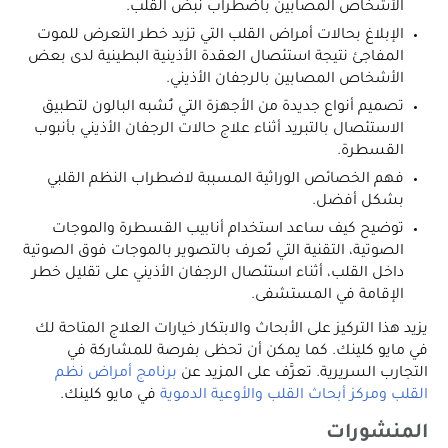
الأشخاص المصابين باضطراب نبض القلب.
الإبلاغ بحالات أمراض القلب التي تزيد خطر التعرض للموت
المفاجئ نتيجة استئصال العقدة الأذينية البطينية لدى بعض
الأشخاص المصابين بالرجفان الأذيني.
تصميم أنواع جديدة من الأجهزة التي تُشبه البالون لتطبيق
الاستئصال بالتبريد أثناء علاج حالات الرجفان الأذيني بأنبوب
القسطرة.
فهم الخصائص الوراثية المسببة لاضطراب النظم القلبي
بشكل أفضل.
توضيح كيف ساعد استخدام أنابيب القسطرة والموجات
الصوتية، التقنية التي تُعرف بالتصوير بالموجات فوق الصوتية
داخل القلب، أثناء استئصال الرجفان الأذيني على تقليل خطر
الإقامة في المستشفى.
يزيد هذا التركيز على الأبحاث والابتكار خيارات العلاج المتاحة لك
في مايو كلينك. كما يمكن أن تحظى بفرصة للمشاركة في
التجارب السريرية. تعرَّف على المزيد عن
برنامج أمراض نظم
القلب
ومركز أبحاث القلب والأوعية الدموية
في مايو كلينك.
المنشورات