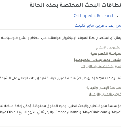
نطاقات البحث المختصة بهذه الحالة
Orthopedic Research
من إعداد فريق مايو كلينك
يمثل أي استخدام لهذا الموقع الإليكتروني موافقتك على الأحكام والشروط وسياسة ال
الشروط والأحكام
سياسة الخصوصية
إشعار بممارسات الخصوصية
لتدبير ملفات تعريف الارتباط
تعتبر Mayo Clinic [مايو كلينك] منظمة غبر ربحية، إذ تفيد إيرادات الإعلان على الشبكة في دعم رسالتنا. لا تُصادق Mayo Clinic [مايو كلينك] على منتجات الجهة الثالثة أو الخدمات التي يتم الإعلان عنها. Mayo Clinic [مايو كلينك] منظمة غير ربحية. قم بالتبرع.
سياسة الإعلان والرعاية
فرص للإعلان والرعاية
"Mayo" و"MayoClinic.com" و"EmbodyHealth" والرمز ثلاثي الدُروع التابع لـ Mayo Clinic.