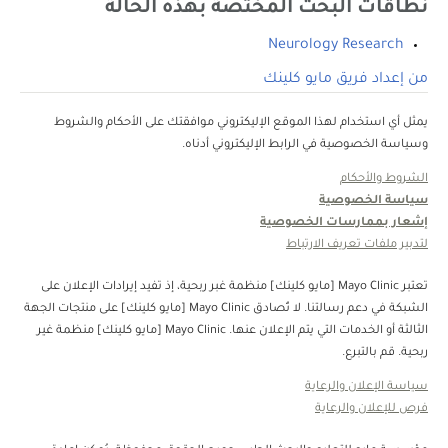
نطاقات البحث المختصة بهذه الحالة
Neurology Research
من إعداد فريق مايو كلينك
يمثل أي استخدام لهذا الموقع الإليكتروني موافقتك على الأحكام والشروط
وسياسة الخصوصية في الرابط الإليكتروني أدناه.
الشروط والأحكام
سياسة الخصوصية
إشعار بممارسات الخصوصية
لتدبير ملفات تعريف الارتباط
تعتبر Mayo Clinic [مايو كلينك] منظمة غبر ربحية، إذ تفيد إيرادات الإعلان على
الشبكة في دعم رسالتنا. لا تُصادق Mayo Clinic [مايو كلينك] على منتجات الجهة
الثالثة أو الخدمات التي يتم الإعلان عنها. Mayo Clinic [مايو كلينك] منظمة غير
ربحية. قم بالتبرع.
سياسة الإعلان والرعاية
فرص للإعلان والرعاية