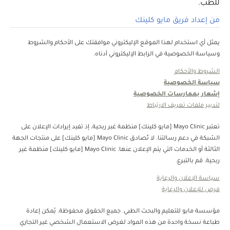
للطب.
من إعداد فريق مايو كلينك
يمثل أي استخدام لهذا الموقع الإليكتروني موافقتك على الأحكام والشروط
وسياسة الخصوصية في الرابط الإليكتروني أدناه.
الشروط والأحكام
سياسة الخصوصية
إشعار بممارسات الخصوصية
لتدبير ملفات تعريف الارتباط
تعتبر Mayo Clinic [مايو كلينك] منظمة غبر ربحية، إذ تفيد إيرادات الإعلان على
الشبكة في دعم رسالتنا. لا تُصادق Mayo Clinic [مايو كلينك] على منتجات الجهة
الثالثة أو الخدمات التي يتم الإعلان عنها. Mayo Clinic [مايو كلينك] منظمة غير
ربحية. قم بالتبرع.
سياسة الإعلان والرعاية
فرص للإعلان والرعاية
مؤسسة مايو للتعليم والبحث الطبي. جميع الحقوق محفوظة. يُمكن إعادة
طباعة نسخة واحدة من هذه المواد لغرض الاستعمال الشخصي غير التجاري