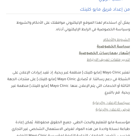
من إعداد فريق مايو كلينك
يمثل أي استخدام لهذا الموقع الإليكتروني موافقتك على الأحكام والشروط
وسياسة الخصوصية في الرابط الإليكتروني أدناه.
الشروط والأحكام
سياسة الخصوصية
إشعار بممارسات الخصوصية
لتدبير ملفات تعريف الارتباط
تعتبر Mayo Clinic [مايو كلينك] منظمة غبر ربحية، إذ تفيد إيرادات الإعلان على
الشبكة في دعم رسالتنا. لا تُصادق Mayo Clinic [مايو كلينك] على منتجات الجهة
الثالثة أو الخدمات التي يتم الإعلان عنها. Mayo Clinic [مايو كلينك] منظمة غير
ربحية. قم بالتبرع.
سياسة الإعلان والرعاية
فرص للإعلان والرعاية
مؤسسة مايو للتعليم والبحث الطبي. جميع الحقوق محفوظة. يُمكن إعادة
طباعة نسخة واحدة من هذه المواد لغرض الاستعمال الشخصي غير التجاري