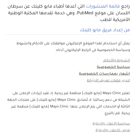
راجع
قائمة المنشورات
التي أعدها أطباء مايو كلينك عن سرطان
اللسان على موقع PubMed، وهي خدمة تقدمها المكتبة الوطنية
الأمريكية للطب.
من إعداد فريق مايو كلينك
يمثل أي استخدام لهذا الموقع الإليكتروني موافقتك على الأحكام والشروط
وسياسة الخصوصية في الرابط الإليكتروني أدناه.
الشروط والأحكام
سياسة الخصوصية
إشعار بممارسات الخصوصية
لتدبير ملفات تعريف الارتباط
تعتبر Mayo Clinic [مايو كلينك] منظمة غبر ربحية، إذ تفيد إيرادات الإعلان على
الشبكة في دعم رسالتنا. لا تُصادق Mayo Clinic [مايو كلينك] على منتجات الجهة
الثالثة أو الخدمات التي يتم الإعلان عنها. Mayo Clinic [مايو كلينك] منظمة غير
ربحية. قم بالتبرع.
سياسة الإعلان والرعاية
فرص للإعلان والرعاية