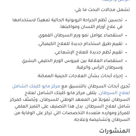
الرأس والرقبة
.
تشمل مجالات البحث ما يلي:
تحسين نُظم الجراحة الروبوتية الحالية تمهيدًا لاستخدامها
في علاج أورام اللسان ومواكبتها.
استقصاء عوامل نمو ورم السرطان الفموي.
تقييم طرق استخدام جديدة للعلاج الكيميائي.
تقييم نُظم جديدة للعلاج الإشعاعي.
استقصاء العلاقة بين فيروس الورم الحليمي البشري
وسرطان الرأس والرقبة.
إجراء أبحاث بشأن العلاجات الجينية الممكنة.
تُجرى أبحاث السرطان بالتنسيق مع
مركز مايو كلينك الشامل
لعلاج السرطان
. يتلقى مركز مايو كلينك الشامل لعلاج
السرطان تمويلاً من المعهد الوطني للسرطان، ويُصنَّف كمركز
شامل لعلاج السرطان. يدل هذا التصنيف على التميز العلمي
للمركز وموارده متعددة التخصصات التي تركز على الوقاية من
السرطان وتشخيصه وعلاجه.
المنشورات