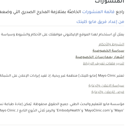
المنشورات
راجع
قائمة المنشورات
الخاصَّة بمتلازمة المخرج الصدري التي وضعها أطباءُ مُستشفى Mayo Clinic في موقع PubMed، وه
من إعداد فريق مايو كلينك
يمثل أي استخدام لهذا الموقع الإليكتروني موافقتك على الأحكام والشروط وسياسة ال
الشروط والأحكام
سياسة الخصوصية
إشعار بممارسات الخصوصية
لتدبير ملفات تعريف الارتباط
تعتبر Mayo Clinic [مايو كلينك] منظمة غبر ربحية، إذ تفيد إيرادات الإعلان على الشبكة في دعم رسالتنا. لا تُصادق Mayo Clinic [مايو كلينك] على منتجات الجهة الثالثة أو الخدمات التي يتم الإعلان عنها. Mayo Clinic [مايو كلينك] منظمة غير ربحية. قم بالتبرع.
سياسة الإعلان والرعاية
فرص للإعلان والرعاية
"Mayo" و"MayoClinic.com" و"EmbodyHealth" والرمز ثلاثي الدُروع التابع لـ Mayo Clinic.