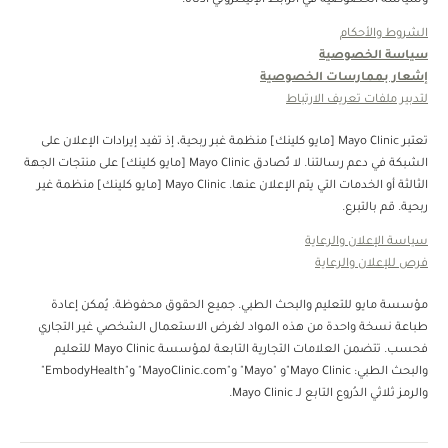
وسياسة الخصوصية في الرابط الإليكتروني أدناه.
الشروط والأحكام
سياسة الخصوصية
إشعار بممارسات الخصوصية
لتدبير ملفات تعريف الارتباط
تعتبر Mayo Clinic [مايو كلينك] منظمة غبر ربحية، إذ تفيد إيرادات الإعلان على
الشبكة في دعم رسالتنا. لا تُصادق Mayo Clinic [مايو كلينك] على منتجات الجهة
الثالثة أو الخدمات التي يتم الإعلان عنها. Mayo Clinic [مايو كلينك] منظمة غير
ربحية. قم بالتبرع.
سياسة الإعلان والرعاية
فرص للإعلان والرعاية
مؤسسة مايو للتعليم والبحث الطبي. جميع الحقوق محفوظة. يُمكن إعادة
طباعة نسخة واحدة من هذه المواد لغرض الاستعمال الشخصي غير التجاري
فحسب. تتضمن العلامات التجارية التابعة لمؤسسة Mayo Clinic للتعليم
والبحث الطبي: Mayo Clinic"و "Mayo" و"MayoClinic.com" و"EmbodyHealth"
والرمز ثلاثي الدُروع التابع لـ Mayo Clinic.