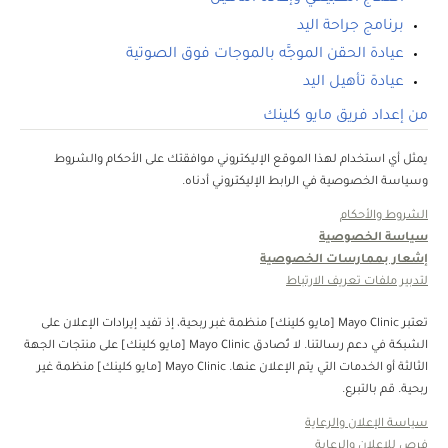
برنامج جراحة اليد
عيادة الحقن الموجَّه بالموجات فوق الصوتية
عيادة تأهيل اليد
من إعداد فريق مايو كلينك
يمثل أي استخدام لهذا الموقع الإليكتروني موافقتك على الأحكام والشروط
وسياسة الخصوصية في الرابط الإليكتروني أدناه.
الشروط والأحكام
سياسة الخصوصية
إشعار بممارسات الخصوصية
لتدبير ملفات تعريف الارتباط
تعتبر Mayo Clinic [مايو كلينك] منظمة غبر ربحية، إذ تفيد إيرادات الإعلان على
الشبكة في دعم رسالتنا. لا تُصادق Mayo Clinic [مايو كلينك] على منتجات الجهة
الثالثة أو الخدمات التي يتم الإعلان عنها. Mayo Clinic [مايو كلينك] منظمة غير
ربحية. قم بالتبرع.
سياسة الإعلان والرعاية
فرص للإعلان والرعاية