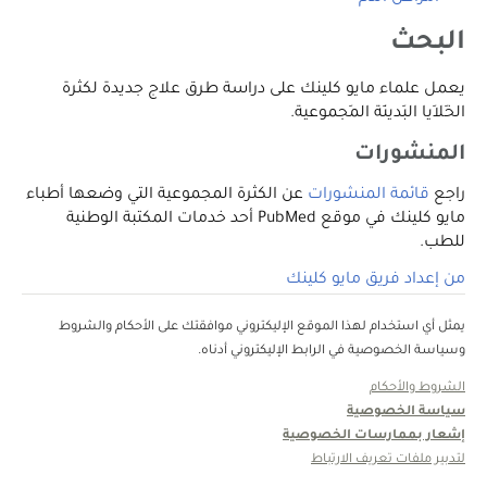
البحث
يعمل علماء مايو كلينك على دراسة طرق علاج جديدة لكثرة
الخَلاَيا البَدينَة المَجموعية.
المنشورات
راجع
قائمة المنشورات
عن الكثرة المجموعية التي وضعها أطباء
مايو كلينك في موقع PubMed أحد خدمات المكتبة الوطنية
للطب.
من إعداد فريق مايو كلينك
يمثل أي استخدام لهذا الموقع الإليكتروني موافقتك على الأحكام والشروط
وسياسة الخصوصية في الرابط الإليكتروني أدناه.
الشروط والأحكام
سياسة الخصوصية
إشعار بممارسات الخصوصية
لتدبير ملفات تعريف الارتباط