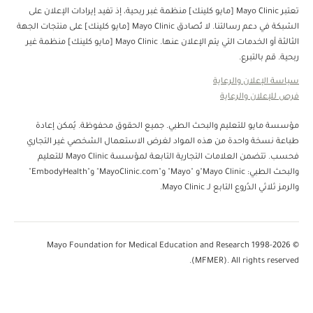
تعتبر Mayo Clinic [مايو كلينك] منظمة غبر ربحية، إذ تفيد إيرادات الإعلان على
الشبكة في دعم رسالتنا. لا تُصادق Mayo Clinic [مايو كلينك] على منتجات الجهة
الثالثة أو الخدمات التي يتم الإعلان عنها. Mayo Clinic [مايو كلينك] منظمة غير
ربحية. قم بالتبرع.
سياسة الإعلان والرعاية
فرص للإعلان والرعاية
مؤسسة مايو للتعليم والبحث الطبي. جميع الحقوق محفوظة. يُمكن إعادة
طباعة نسخة واحدة من هذه المواد لغرض الاستعمال الشخصي غير التجاري
فحسب. تتضمن العلامات التجارية التابعة لمؤسسة Mayo Clinic للتعليم
والبحث الطبي: Mayo Clinic"و "Mayo" و"MayoClinic.com" و"EmbodyHealth"
والرمز ثلاثي الدُروع التابع لـ Mayo Clinic.
© 1998-2026 Mayo Foundation for Medical Education and Research
(MFMER). All rights reserved.