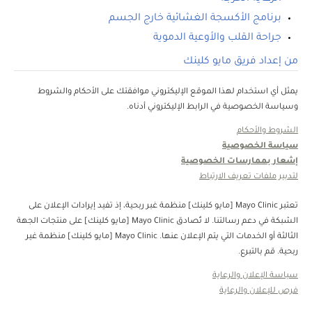
برنامج الأكسجة الغشائية خارج الجسم
جراحة القلب والأوعية الدموية
من إعداد فريق مايو كلينك
يمثل أي استخدام لهذا الموقع الإليكتروني موافقتك على الأحكام والشروط
وسياسة الخصوصية في الرابط الإليكتروني أدناه.
الشروط والأحكام
سياسة الخصوصية
إشعار بممارسات الخصوصية
لتدبير ملفات تعريف الارتباط
تعتبر Mayo Clinic [مايو كلينك] منظمة غبر ربحية، إذ تفيد إيرادات الإعلان على
الشبكة في دعم رسالتنا. لا تُصادق Mayo Clinic [مايو كلينك] على منتجات الجهة
الثالثة أو الخدمات التي يتم الإعلان عنها. Mayo Clinic [مايو كلينك] منظمة غير
ربحية. قم بالتبرع.
سياسة الإعلان والرعاية
فرص للإعلان والرعاية