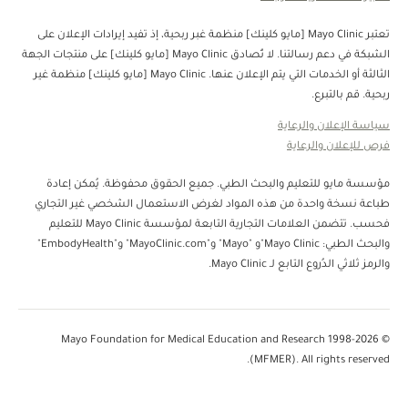
تعتبر Mayo Clinic [مايو كلينك] منظمة غبر ربحية، إذ تفيد إيرادات الإعلان على
الشبكة في دعم رسالتنا. لا تُصادق Mayo Clinic [مايو كلينك] على منتجات الجهة
الثالثة أو الخدمات التي يتم الإعلان عنها. Mayo Clinic [مايو كلينك] منظمة غير
ربحية. قم بالتبرع.
سياسة الإعلان والرعاية
فرص للإعلان والرعاية
مؤسسة مايو للتعليم والبحث الطبي. جميع الحقوق محفوظة. يُمكن إعادة
طباعة نسخة واحدة من هذه المواد لغرض الاستعمال الشخصي غير التجاري
فحسب. تتضمن العلامات التجارية التابعة لمؤسسة Mayo Clinic للتعليم
والبحث الطبي: Mayo Clinic"و "Mayo" و"MayoClinic.com" و"EmbodyHealth"
والرمز ثلاثي الدُروع التابع لـ Mayo Clinic.
© 1998-2026 Mayo Foundation for Medical Education and Research
(MFMER). All rights reserved.