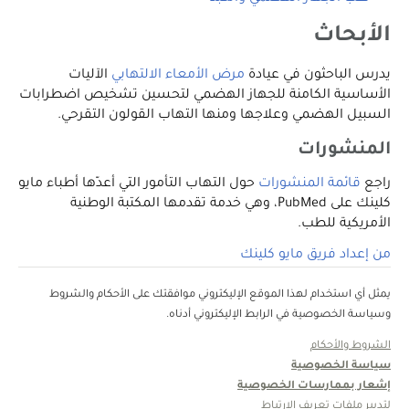
الأبحاث
يدرس الباحثون في عيادة
مرض الأمعاء الالتهابي
الآليات
الأساسية الكامنة للجهاز الهضمي لتحسين تشخيص اضطرابات
السبيل الهضمي وعلاجها ومنها التهاب القولون التقرحي.
المنشورات
راجع
قائمة المنشورات
حول التهاب التأمور التي أعدّها أطباء مايو
كلينك على PubMed، وهي خدمة تقدمها المكتبة الوطنية
الأمريكية للطب.
من إعداد فريق مايو كلينك
يمثل أي استخدام لهذا الموقع الإليكتروني موافقتك على الأحكام والشروط
وسياسة الخصوصية في الرابط الإليكتروني أدناه.
الشروط والأحكام
سياسة الخصوصية
إشعار بممارسات الخصوصية
لتدبير ملفات تعريف الارتباط