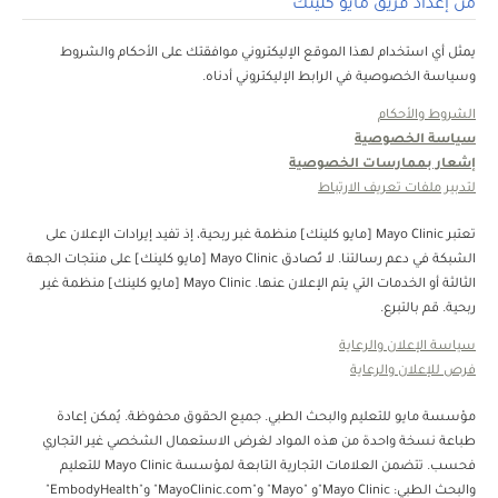
من إعداد فريق مايو كلينك
يمثل أي استخدام لهذا الموقع الإليكتروني موافقتك على الأحكام والشروط
وسياسة الخصوصية في الرابط الإليكتروني أدناه.
الشروط والأحكام
سياسة الخصوصية
إشعار بممارسات الخصوصية
لتدبير ملفات تعريف الارتباط
تعتبر Mayo Clinic [مايو كلينك] منظمة غبر ربحية، إذ تفيد إيرادات الإعلان على
الشبكة في دعم رسالتنا. لا تُصادق Mayo Clinic [مايو كلينك] على منتجات الجهة
الثالثة أو الخدمات التي يتم الإعلان عنها. Mayo Clinic [مايو كلينك] منظمة غير
ربحية. قم بالتبرع.
سياسة الإعلان والرعاية
فرص للإعلان والرعاية
مؤسسة مايو للتعليم والبحث الطبي. جميع الحقوق محفوظة. يُمكن إعادة
طباعة نسخة واحدة من هذه المواد لغرض الاستعمال الشخصي غير التجاري
فحسب. تتضمن العلامات التجارية التابعة لمؤسسة Mayo Clinic للتعليم
والبحث الطبي: Mayo Clinic"و "Mayo" و"MayoClinic.com" و"EmbodyHealth"